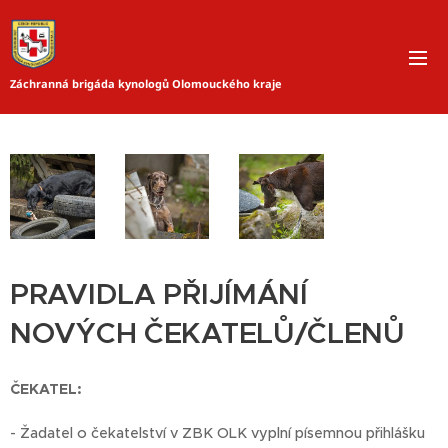
Záchranná brigáda kynologů Olomouckého kraje
PRAVIDLA PŘIJÍMÁNÍ
NOVÝCH ČEKATELŮ/ČLENŮ
ČEKATEL:
- Žadatel o čekatelství v ZBK OLK vyplní písemnou přihlášku