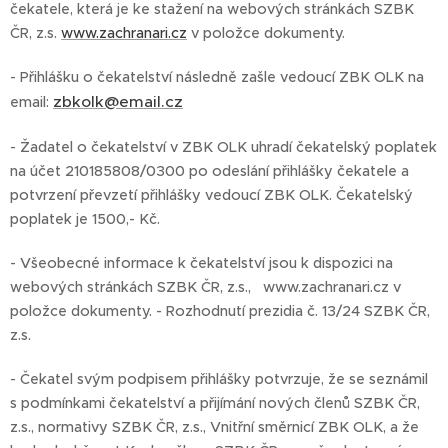
čekatele, která je ke stažení na webových stránkách SZBK
ČR, z.s.
www.zachranari.cz
v položce dokumenty.
- Přihlášku o čekatelství následně zašle vedoucí ZBK OLK na
zbkolk@email.cz
email:
- Žadatel o čekatelství v ZBK OLK uhradí čekatelský poplatek
na účet 210185808/0300 po odeslání přihlášky čekatele a
potvrzení převzetí přihlášky vedoucí ZBK OLK. Čekatelský
poplatek je 1500,- Kč.
- Všeobecné informace k čekatelství jsou k dispozici na
webových stránkách SZBK ČR, z.s., www.zachranari.cz v
položce dokumenty. - Rozhodnutí prezidia č. 13/24 SZBK ČR,
z.s.
- Čekatel svým podpisem přihlášky potvrzuje, že se seznámil
s podmínkami čekatelství a přijímání nových členů SZBK ČR,
z.s., normativy SZBK ČR, z.s., Vnitřní směrnicí ZBK OLK, a že