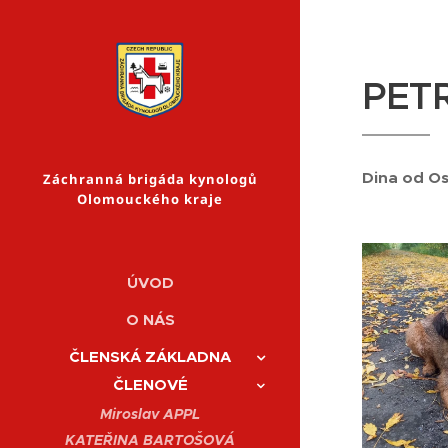
PET
Dina od Os
Záchranná brigáda kynologů
Olomouckého kraje
ÚVOD
O NÁS
ČLENSKÁ ZÁKLADNA
ČLENOVÉ
Miroslav APPL
KATEŘINA BARTOŠOVÁ