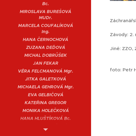
Bc.
MIROSLAVA BUREŠOVÁ
MUDr.
Záchranářs
MARCELA COUFALÍKOVÁ
Ing.
Závody: 2.
HANA ČERNOCHOVÁ
ZUZANA DEĎOVÁ
Jiné: ZZO, 
MICHAL DOBRŮŠEK
JAN FEKAR
foto: Petr 
VĚRA FELCMANOVÁ Mgr.
JITKA GALETKOVÁ
MICHAELA GEHROVÁ Mgr.
EVA GELBIČOVÁ
KATEŘINA GREGOR
MONIKA HOLEČKOVÁ
HANA HLUŠTÍKOVÁ Bc.
LENKA HOSTAŠOVÁ
PETR HŘEBLO