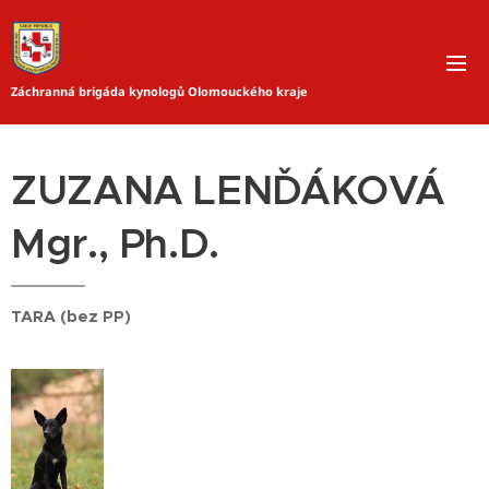
Záchranná brigáda kynologů Olomouckého kraje
ZUZANA LENĎÁKOVÁ
Mgr., Ph.D.
TARA (bez PP)