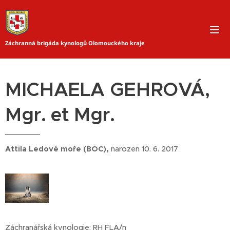
Záchranná brigáda kynologů Olomouckého kraje
MICHAELA GEHROVÁ,
Mgr. et Mgr.
Attila Ledové moře (BOC),
narozen 10. 6. 2017
Záchranářská kynologie: RH FLA/n