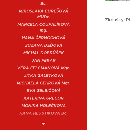
Bc.
MIROSLAVA BUREŠOVÁ
MUDr.
Zkoušky: R
MARCELA COUFALÍKOVÁ
Ing.
HANA ČERNOCHOVÁ
ZUZANA DEĎOVÁ
MICHAL DOBRŮŠEK
JAN FEKAR
VĚRA FELCMANOVÁ Mgr.
JITKA GALETKOVÁ
MICHAELA GEHROVÁ Mgr.
EVA GELBIČOVÁ
KATEŘINA GREGOR
MONIKA HOLEČKOVÁ
HANA HLUŠTÍKOVÁ Bc.
LENKA HOSTAŠOVÁ
PETR HŘEBLO