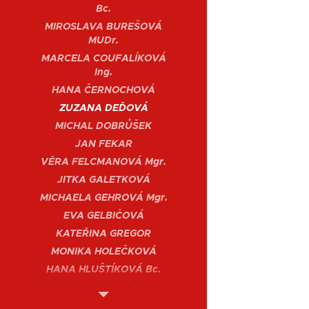
Bc.
MIROSLAVA BUREŠOVÁ
MUDr.
MARCELA COUFALÍKOVÁ
Ing.
HANA ČERNOCHOVÁ
ZUZANA DEĎOVÁ
MICHAL DOBRŮŠEK
JAN FEKAR
VĚRA FELCMANOVÁ Mgr.
JITKA GALETKOVÁ
MICHAELA GEHROVÁ Mgr.
EVA GELBIČOVÁ
KATEŘINA GREGOR
MONIKA HOLEČKOVÁ
HANA HLUŠTÍKOVÁ Bc.
LENKA HOSTAŠOVÁ
PETR HŘEBLO