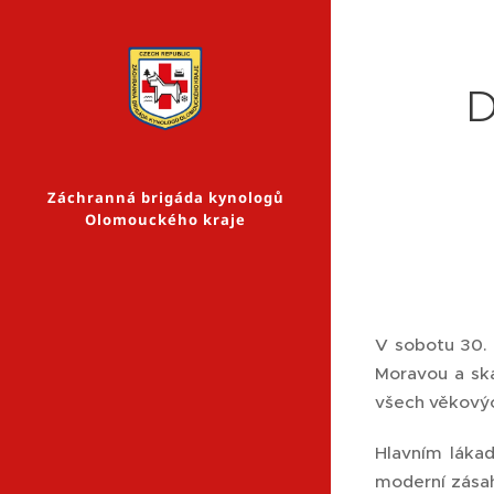
D
Záchranná brigáda kynologů
Olomouckého kraje
V sobotu 30. 
Moravou a ska
všech věkových
Hlavním láka
moderní zásah