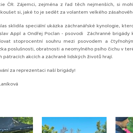
cie ČR. Zájemci, zejména z řad těch nejmenších, si moh
zkoušet si, jaké to je sedět za volantem velkého zásahovéh
as sklidila speciální ukázka záchranářské kynologie, kter
slav Appl a Ondřej Poclan - psovodi Záchranné brigády 
ovat stoprocentní souhru mezi psovodem a čtyřnohým
ka poslušnosti, obratnosti a neomylného psího čichu v terén
ch pátracích akcích a záchraně lidských životů hrají.
ání za reprezentaci naší brigády!
Laníková