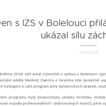
en s IZS v Bolelouci přil
ukázal sílu zác
01.06.2026
května 2026 ožil areál Výletiště u splavu v Bolelouci v
utské oddíly Medvid, Dakota a Severka zde společně usp
 kategorií si užili program plný dynamických ukázek, soutě
dlem programu byly bezpochyby ukázky techniky složek 
ová vozidla profesionálních i dobrovolných hasičů, plně 