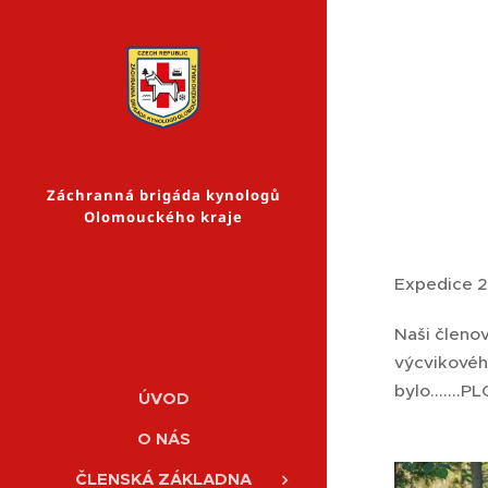
Záchranná brigáda kynologů
Olomouckého kraje
Expedice 
Naši členo
výcvikovéh
bylo......
ÚVOD
O NÁS
ČLENSKÁ ZÁKLADNA