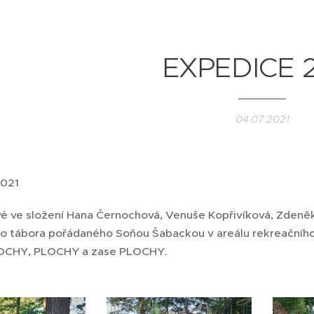
EXPEDICE 
04.07.2021
2021
vé ve složení Hana Černochová, Venuše Kopřivíková, Zdeněk
o tábora pořádaného Soňou Šabackou v areálu rekreačního 
.PLOCHY, PLOCHY a zase PLOCHY.