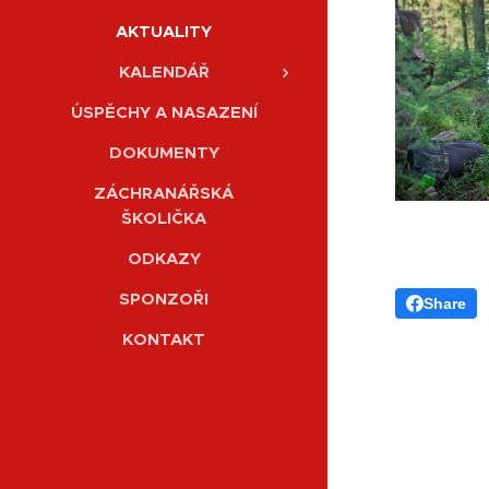
AKTUALITY
KALENDÁŘ
ÚSPĚCHY A NASAZENÍ
DOKUMENTY
ZÁCHRANÁŘSKÁ
ŠKOLIČKA
ODKAZY
SPONZOŘI
Share
KONTAKT