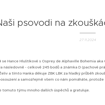
Naši psovodi na zkouškác
27.11.2024
24 se Hance Hluštíkové s Osprey de Alphaville Bohemia aka 
a následovně - celkově 245 bodů a známka D (pachové prác
Želiv a tímto Hanka děkuje ZBK LBK za hladký průběh zkou
 posouzení a samozřejmě všem co nám pomáháte, protože b
 tomuto týmu mnoho dalších úspěchů a gratuluje.