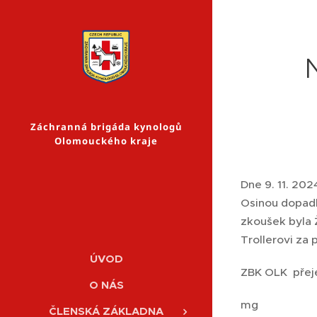
Záchranná brigáda kynologů
Olomouckého kraje
Dne 9. 11. 20
Osinou dopadl
zkoušek byla 
Trollerovi za
ÚVOD
ZBK OLK přeje
O NÁS
mg
ČLENSKÁ ZÁKLADNA