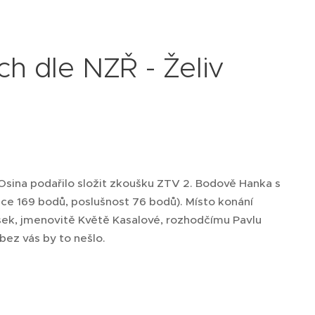
h dle NZŘ - Želiv
Osina podařilo složit zkoušku ZTV 2. Bodově Hanka s
e 169 bodů, poslušnost 76 bodů). Místo konání
šek, jmenovitě Květě Kasalové, rozhodčímu Pavlu
ez vás by to nešlo.