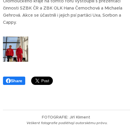
Olomouckého kraje na tomto fóru vystoupili s prezentací
činnosti SZBK ČR a ZBK OLK Hana Černochová a Michaela
Gehrová. Akce se účastnili i jejich psí parťáci Uxa, Sorbon a
Cappy.
Share
FOTOGRAFIE: Jiří Kliment
Veškeré fotografie
podléhají autorskému právu.