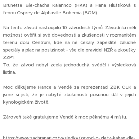
Brunette Ble-chacha Kaiannco (HKK) a Hana Hluštíková s
fenou Osprey de Alphaville Bohemia (BOM).
Na tento závod nastoupilo 10 závodních týmů. Závodníci měli
možnost ověřit si své dovednosti a zkušenosti v rozmanitém
terénu dolu Centrum, kde na ně čekaly zapeklitě záludné
speciály a plac na poslušnost - vše dle pravidel NZŘ a zkoušky
ZZP1.
To, že závod nebyl zcela jednoduchý, svědčí i výsledková
listina.
Moc děkujeme Hance a Vendě za reprezentaci ZBK OLK a
jsme si jisti, že je nabyté zkušenosti posunou dál v jejich
kynologickém životě.
Zároveň také gratulujeme Vendě k moc pěknému 4 místu.
https://www.zachranari.cz/vysledky/zavod-o-zlaty-kahan-dle-