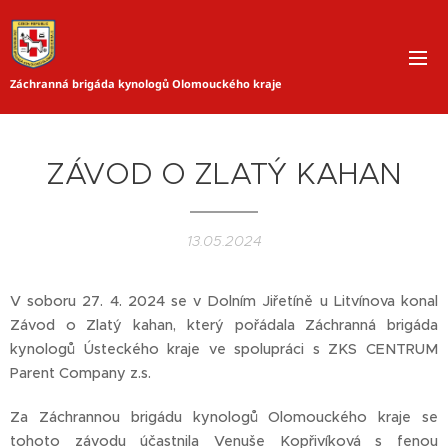
Záchranná brigáda kynologů Olomouckého kraje
ZÁVOD O ZLATÝ KAHAN
13.05.2024
V soboru 27. 4. 2024 se v Dolním Jiřetíně u Litvínova konal
Závod o Zlatý kahan, který pořádala Záchranná brigáda
kynologů Ústeckého kraje ve spolupráci s ZKS CENTRUM
Parent Company z.s.
Za Záchrannou brigádu kynologů Olomouckého kraje se
tohoto závodu účastnila Venuše Kopřivíková s fenou